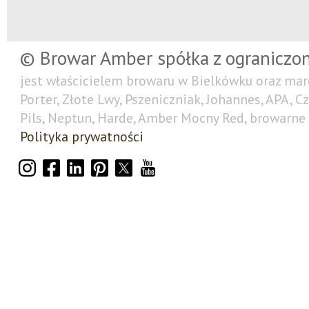
© Browar Amber spółka z ograniczo
jest właścicielem browaru w Bielkówku oraz mar
Porter, Złote Lwy, Pszeniczniak, Johannes, APA, C
Pils, Neptun, Harde, Amber Mocny Red, browarne 
Polityka prywatności