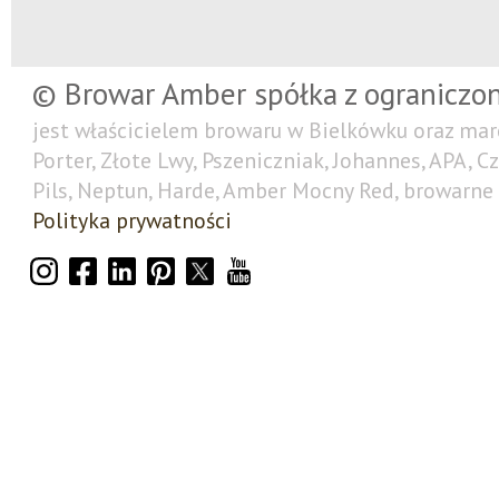
© Browar Amber spółka z ograniczo
jest właścicielem browaru w Bielkówku oraz mar
Porter, Złote Lwy, Pszeniczniak, Johannes, APA, C
Pils, Neptun, Harde, Amber Mocny Red, browarne 
Polityka prywatności