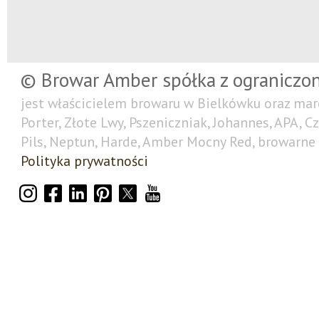
© Browar Amber spółka z ograniczo
jest właścicielem browaru w Bielkówku oraz mar
Porter, Złote Lwy, Pszeniczniak, Johannes, APA, C
Pils, Neptun, Harde, Amber Mocny Red, browarne 
Polityka prywatności