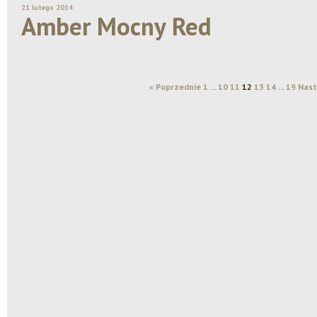
21 lutego 2014
Amber Mocny Red
« Poprzednie
1
…
10
11
12
13
14
…
19
Nast