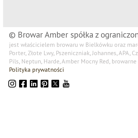
© Browar Amber spółka z ograniczo
jest właścicielem browaru w Bielkówku oraz mar
Porter, Złote Lwy, Pszeniczniak, Johannes, APA, C
Pils, Neptun, Harde, Amber Mocny Red, browarne 
Polityka prywatności