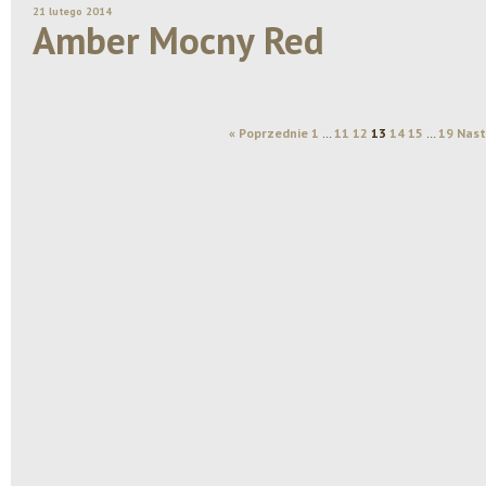
21 lutego 2014
Amber Mocny Red
« Poprzednie
1
…
11
12
13
14
15
…
19
Nast