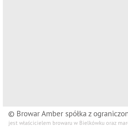
© Browar Amber spółka z ograniczo
jest właścicielem browaru w Bielkówku oraz mar