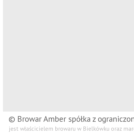
© Browar Amber spółka z ograniczo
jest właścicielem browaru w Bielkówku oraz mar