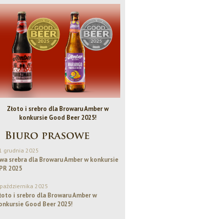
Złoto i srebro dla Browaru Amber w
Bezalkoholowe IPA - Piwo Rok
konkursie Good Beer 2025!
1 grudnia 2025
wa srebra dla Browaru Amber w konkursie
PR 2025
 października 2025
łoto i srebro dla Browaru Amber w
onkursie Good Beer 2025!