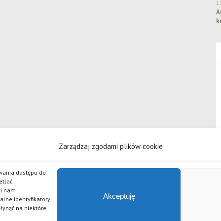
1
A
k
Zarządzaj zgodami plików cookie
iwania dostępu do
etlać
wi nam
 odpowiedzialnością
Akceptuję
alne identyfikatory
źlak, Piwo Żywe, Grand Imperial Porter, Złote Lwy, Pszeniczniak, Johannes, APA, Czarny Bez, Chilli, 
płynąć na niektóre
serii piw Po Godzinach.