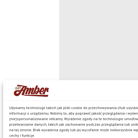
Używamy technologii takich jak pliki cookie do przechowywania i/lub uzysk
informacji o urządzeniu. Robimy to, aby poprawić jakość przeglądania i wyświ
(nie)spersonalizowane reklamy. Wyrażenie zgody na te technologie umożli
© Browar Amber spółka z ograniczoną
przetwarzanie danych, takich jak zachowanie podczas przeglądania lub unik
jest właścicielem browaru w Bielkówku oraz marek: Ko
na tej stronie. Brak wyrażenia zgody lub jej wycofanie może niekorzystnie w
Pils, Neptun, Harde, Amber Mocny Red, browarne oraz 
Polityka prywatności
cechy i funkcje.