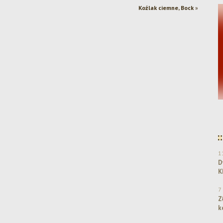
Koźlak ciemne, Bock
»
Dwa srebra dla Browaru Amber w konkursie
KPR 2025!
1
D
K
7
Z
k