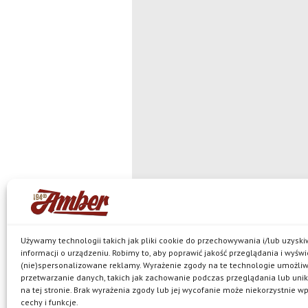
Używamy technologii takich jak pliki cookie do przechowywania i/lub uzysk
informacji o urządzeniu. Robimy to, aby poprawić jakość przeglądania i wyświ
(nie)spersonalizowane reklamy. Wyrażenie zgody na te technologie umożli
© Browar Amber spółka z ograniczoną
przetwarzanie danych, takich jak zachowanie podczas przeglądania lub unik
jest właścicielem browaru w Bielkówku oraz marek: Ko
na tej stronie. Brak wyrażenia zgody lub jej wycofanie może niekorzystnie w
Pils, Neptun, Harde, Amber Mocny Red, browarne oraz 
Polityka prywatności
cechy i funkcje.