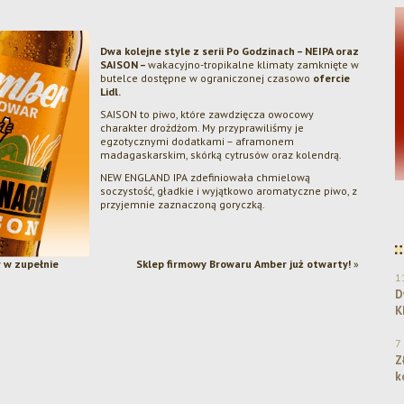
D
wa kolejne style z serii Po Godzinach – NEIPA oraz
SAISON –
wakacyjno-tropikalne klimaty zamknięte w
butelce
dostępne w ograniczonej czasowo
ofercie
Lidl.
SAISON to piwo, które zawdzięcza owocowy
charakter drożdżom. My przyprawiliśmy je
egzotycznymi dodatkami – aframonem
madagaskarskim, skórką cytrusów oraz kolendrą.
NEW ENGLAND IPA zdefiniowała chmielową
soczystość, gładkie i wyjątkowo aromatyczne piwo, z
Dwa srebra dla Browaru Amber w konkursie
przyjemnie zaznaczoną goryczką.
KPR 2025!
 w zupełnie
Sklep firmowy Browaru Amber już otwarty!
»
1
D
K
7
Z
k