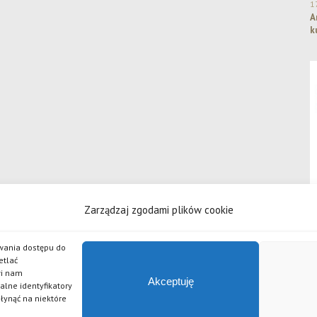
1
A
k
Zarządzaj zgodami plików cookie
iwania dostępu do
etlać
wi nam
 odpowiedzialnością
Akceptuję
alne identyfikatory
źlak, Piwo Żywe, Grand Imperial Porter, Złote Lwy, Pszeniczniak, Johannes, APA, Czarny Bez, Chilli, 
płynąć na niektóre
serii piw Po Godzinach.