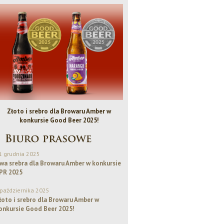
Złoto i srebro dla Browaru Amber w
Bezalkoholowe IPA - Piwo Rok
konkursie Good Beer 2025!
1 grudnia 2025
wa srebra dla Browaru Amber w konkursie
PR 2025
 października 2025
łoto i srebro dla Browaru Amber w
onkursie Good Beer 2025!