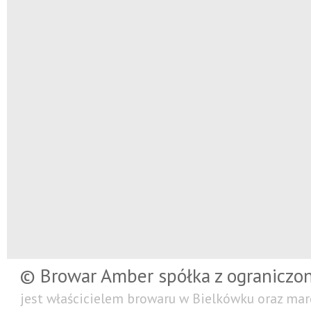
© Browar Amber spółka z ograniczo
jest właścicielem browaru w Bielkówku oraz mar