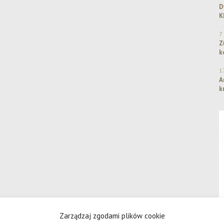
D
K
7
Z
k
1
A
k
Zarządzaj zgodami plików cookie