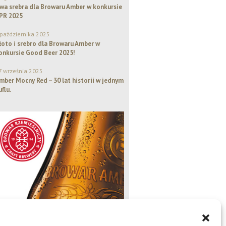
wa srebra dla Browaru Amber w konkursie
PR 2025
 października 2025
łoto i srebro dla Browaru Amber w
onkursie Good Beer 2025!
7 września 2025
mber Mocny Red – 30 lat historii w jednym
uflu.