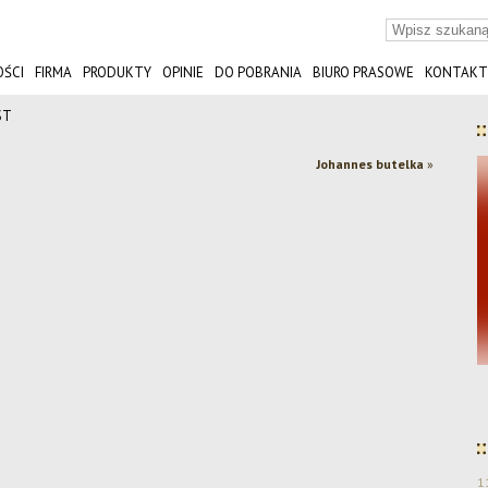
ŚCI
FIRMA
PRODUKTY
OPINIE
DO POBRANIA
BIURO PRASOWE
KONTAKT
ST
Johannes butelka
»
Dwa srebra dla Browaru Amber w konkursie
KPR 2025!
1