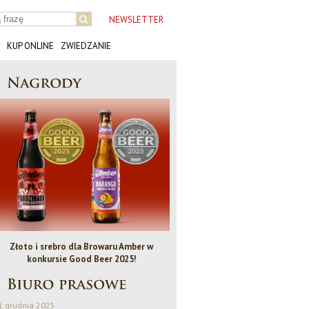
NEWSLETTER
KUP ONLINE
ZWIEDZANIE
Złoto i srebro dla Browaru Amber w
Bezalkoholowe IPA - Piwo Rok
konkursie Good Beer 2025!
1 grudnia 2025