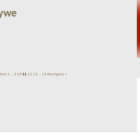
Żywe
Dwa srebra dla Browaru Amber w konkursie
KPR 2025!
dnie
1
…
9
10
11
12
13
…
19
Następne »