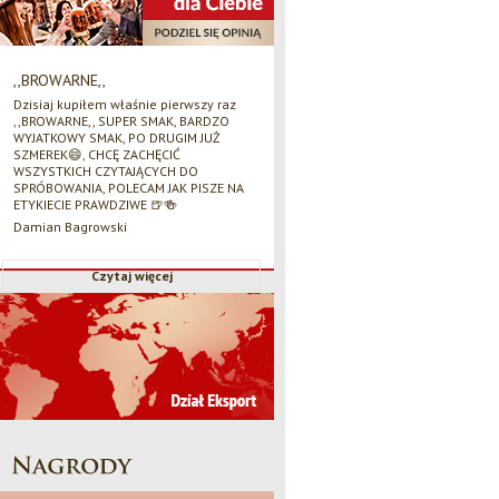
,,BROWARNE,,
Dzisiaj kupiłem właśnie pierwszy raz
,,BROWARNE,, SUPER SMAK, BARDZO
WYJATKOWY SMAK, PO DRUGIM JUŻ
SZMEREK😄, CHCĘ ZACHĘCIĆ
WSZYSTKICH CZYTAJĄCYCH DO
SPRÓBOWANIA, POLECAM JAK PISZE NA
ETYKIECIE PRAWDZIWE 🍺🍻
Damian Bagrowski
Czytaj więcej